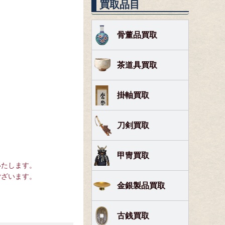
買取品目
骨董品買取
茶道具買取
掛軸買取
刀剣買取
甲冑買取
いたします。
ございます。
金銀製品買取
古銭買取