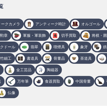
覧
ィークカメラ
アンティーク時計
オルゴール
勲章
軍服・軍装飾
切手買取
将棋・囲
クドール
翡翠
喫煙具
象牙
鉄
竹細工
書道具
骨董品
茶道具
金工芸品
陶磁器
毯
万年筆
食器買取
中国骨董
仏像