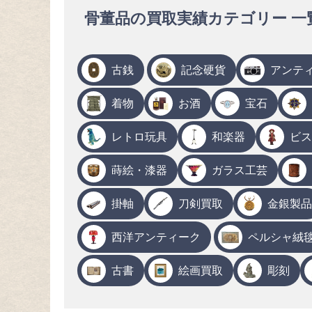
骨董品の買取実績カテゴリー 一
古銭
記念硬貨
アンテ
着物
お酒
宝石
レトロ玩具
和楽器
ビス
蒔絵・漆器
ガラス工芸
掛軸
刀剣買取
金銀製品
西洋アンティーク
ペルシャ絨
古書
絵画買取
彫刻