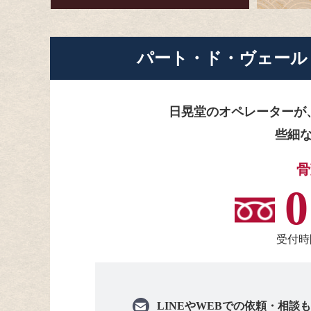
パート・ド・ヴェール
日晃堂のオペレーターが
些細
骨
0
受付時間
LINEや
WEBでの依頼・相談