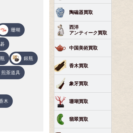
陶磁器買取
西洋
珊瑚
アンティーク買取
碁
中国美術買取
瓶
銀瓶
香木買取
煎茶道具
象牙買取
香木
珊瑚買取
翡翠買取