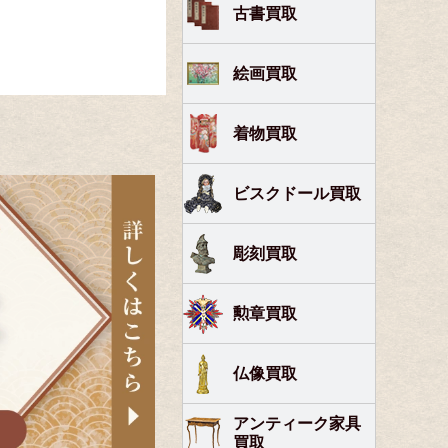
古書買取
絵画買取
着物買取
ビスクドール買取
彫刻買取
勲章買取
仏像買取
アンティーク家具
買取