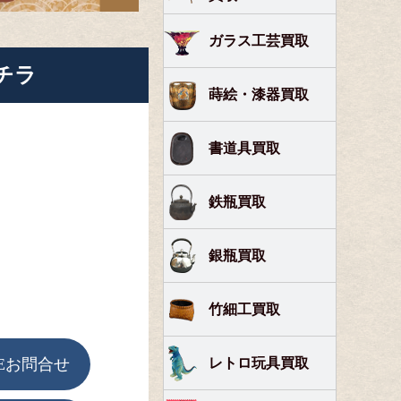
ガラス工芸買取
チラ
蒔絵・漆器買取
書道具買取
鉄瓶買取
銀瓶買取
竹細工買取
レトロ玩具買取
Eお問合せ