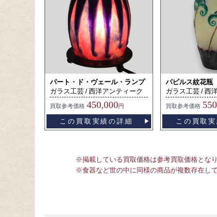
パート・ド・ヴェール・ランプ
パピルス紋花瓶
ガラス工芸
西洋アンティーク
ガラス工芸
西
450,000
550
買取
参考価格
円
買取
参考価格
この買取実績の詳細
この買取実
※掲載している買取価格は参考買取価格とな
※食器など世の中に同様の商品が複数存在し