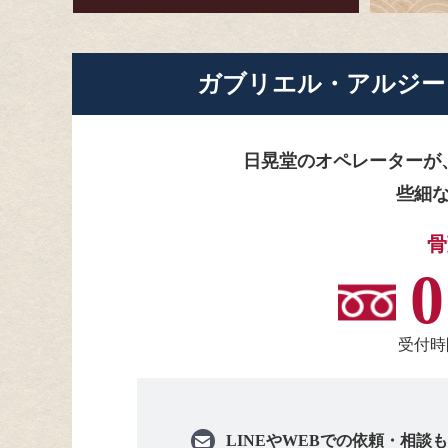
ガブリエル・アルジー
日晃堂のオペレーターが
些細
骨
0
受付時間
LINEや
WEBでの依頼・相談