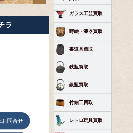
ガラス工芸買取
チラ
蒔絵・漆器買取
書道具買取
鉄瓶買取
銀瓶買取
竹細工買取
レトロ玩具買取
Eお問合せ