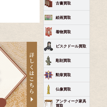
古書買取
絵画買取
着物買取
ビスクドール買取
彫刻買取
勲章買取
仏像買取
アンティーク家具
買取