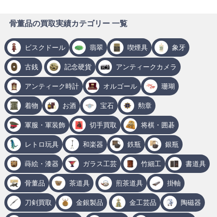
骨董品の買取実績カテゴリー 一覧
ビスクドール
翡翠
喫煙具
象牙
古銭
記念硬貨
アンティークカメラ
アンティーク時計
オルゴール
珊瑚
着物
お酒
宝石
勲章
軍服・軍装飾
切手買取
将棋・囲碁
レトロ玩具
和楽器
鉄瓶
銀瓶
蒔絵・漆器
ガラス工芸
竹細工
書道具
骨董品
茶道具
煎茶道具
掛軸
刀剣買取
金銀製品
金工芸品
陶磁器