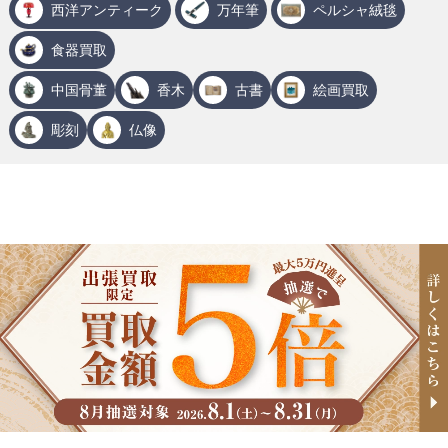
西洋アンティーク
万年筆
ペルシャ絨毯
食器買取
中国骨董
香木
古書
絵画買取
彫刻
仏像