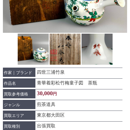
四世三浦竹泉
作家｜ブランド
青華着彩松竹梅童子図 茶瓶
作品名
30,000
円
買取参考価格
煎茶道具
ジャンル
東京都大田区
買取エリア
出張買取
買取種別