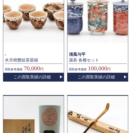
-
清風与平
水月焼蟹紋茶器揃
湯呑 各種セット
70,000
100,000
円
円
買取
参考価格
買取
参考価格
この買取実績の詳細
この買取実績の詳細