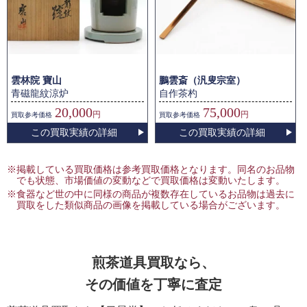
雲林院 寶山
鵬雲斎（汎叟宗室）
青磁龍紋涼炉
自作茶杓
20,000
75,000
円
円
買取
参考価格
買取
参考価格
この買取実績の詳細
この買取実績の詳細
※掲載している買取価格は参考買取価格となります。同名のお品物
でも状態、市場価値の変動などで買取価格は変動いたします。
※食器など世の中に同様の商品が複数存在しているお品物は過去に
買取をした類似商品の画像を掲載している場合がございます。
煎茶道具買取なら、
その価値を丁寧に査定