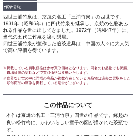
作家情報
四世三浦竹泉は、京焼の名工「三浦竹泉」の四世です。
1931年（昭和6年）に四代竹泉を継承し、京焼の色彩あふ
れる作品を世に出してきました。1972年（昭和47年）に、
当代の五代に竹泉を譲り隠居。
四世三浦竹泉が製作した煎茶道具は、中国の人々に大人気
で高い評価を得ています。
※掲載している買取価格は参考買取価格となります。同名のお品物でも状態、
市場価値の変動などで買取価格は変動いたします。
※食器など世の中に同様の商品が複数存在しているお品物は過去に買取をした
類似商品の画像を掲載している場合がございます。
この作品について
本作は京焼の名工「三浦竹泉」四世の作品です。縁起の
良い松竹梅に、かわいらしい童子の図が描かれた茶瓶で
す。