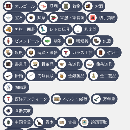
オルゴール
珊瑚
着物
お酒
宝石
勲章
軍服・軍装飾
切手買取
将棋・囲碁
レトロ玩具
和楽器
ビスクドール
翡翠
喫煙具
鉄瓶
銀瓶
蒔絵・漆器
ガラス工芸
竹細工
書道具
骨董品
茶道具
煎茶道具
掛軸
刀剣買取
金銀製品
金工芸品
陶磁器
西洋アンティーク
ペルシャ絨毯
万年筆
食器買取
中国骨董
香木
古書
絵画買取