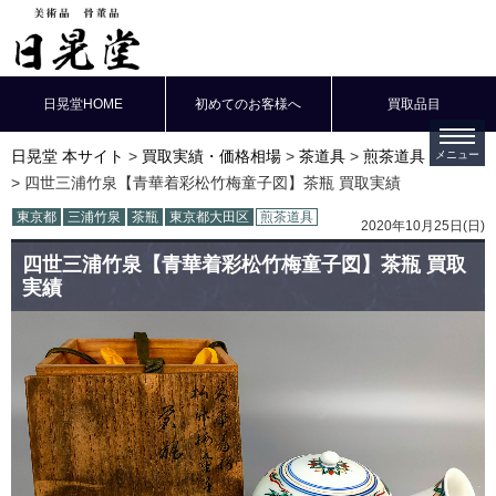
日晃堂HOME
初めてのお客様へ
買取品目
日晃堂 本サイト
買取実績・価格相場
茶道具
煎茶道具
四世三浦竹泉【青華着彩松竹梅童子図】茶瓶 買取実績
東京都
三浦竹泉
茶瓶
東京都大田区
煎茶道具
2020年10月25日(日)
四世三浦竹泉【青華着彩松竹梅童子図】茶瓶 買取
実績