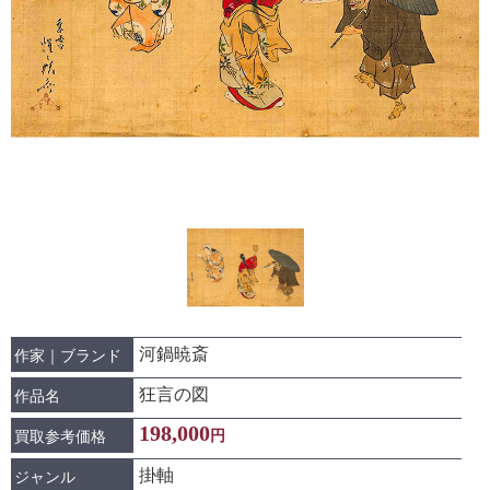
河鍋暁斎
作家｜ブランド
狂言の図
作品名
198,000
円
買取参考価格
掛軸
ジャンル