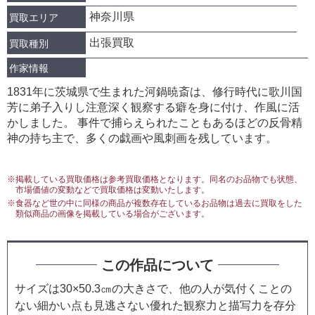
神奈川県
買取エリア
出張買取
買取種別
作家情報
1831年に茨城県で生まれた河鍋暁斎は、修行時代に歌川国
芳に弟子入りし注意深く観察する癖を身に付け、作風に活
かしました。 事件で捕らえられたこともあるほどの反骨精
神の持ち主で、多くの戯画や風刺画を残しています。
※掲載している買取価格は参考買取価格となります。同名のお品物でも状態、
市場価値の変動などで買取価格は変動いたします。
※食器など世の中に同様の商品が複数存在しているお品物は過去に買取をした
類似商品の画像を掲載している場合がございます。
この作品について
サイズは30×50.3㎝の大きさで、他の人が気付くことの
ない細かい点も見逃さない優れた観察力と描写力を存分