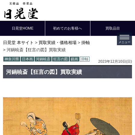
日晃堂HOME
初めてのお客様へ
買取品目
日晃堂 本サイト
買取実績・価格相場
掛軸
河鍋暁斎【狂言の図】買取実績
神奈川県
日本画
河鍋暁斎
狂言の図
戯画
掛軸
2023年12月10日(日)
河鍋暁斎【狂言の図】買取実績