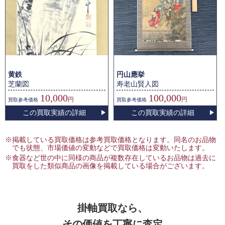
黄鉄
円山應挙
芝蘭図
寿老山賢人図
10,000
100,000
円
円
買取
参考価格
買取
参考価格
この買取実績の詳細
この買取実績の詳細
※掲載している買取価格は参考買取価格となります。同名のお品物
でも状態、市場価値の変動などで買取価格は変動いたします。
※食器など世の中に同様の商品が複数存在しているお品物は過去に
買取をした類似商品の画像を掲載している場合がございます。
掛軸買取なら、
その価値を丁寧に査定