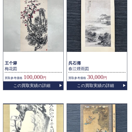
王个簃
呉石僊
梅花図
春江煙雨図
100,000
30,000
円
円
買取
参考価格
買取
参考価格
この買取実績の詳細
この買取実績の詳細