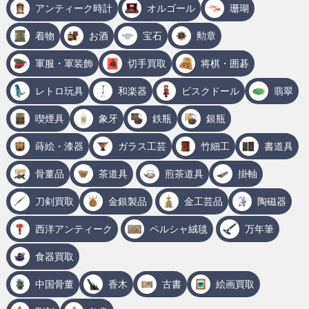
アンティーク時計
オルゴール
珊瑚
着物
お酒
宝石
勲章
軍服・軍装飾
切手買取
将棋・囲碁
レトロ玩具
和楽器
ビスクドール
翡翠
喫煙具
象牙
鉄瓶
銀瓶
蒔絵・漆器
ガラス工芸
竹細工
書道具
骨董品
茶道具
煎茶道具
掛軸
刀剣買取
金銀製品
金工芸品
陶磁器
西洋アンティーク
ペルシャ絨毯
万年筆
食器買取
中国骨董
香木
古書
絵画買取