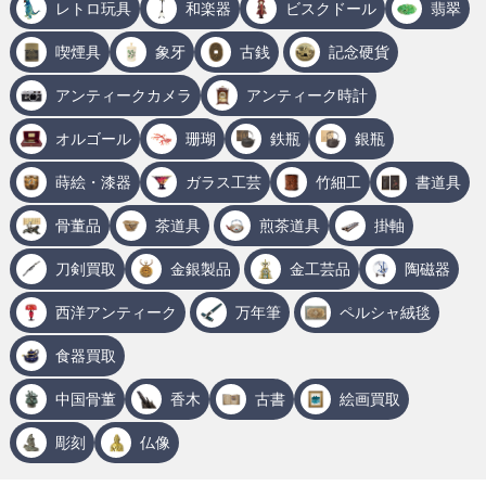
レトロ玩具
和楽器
ビスクドール
翡翠
喫煙具
象牙
古銭
記念硬貨
アンティークカメラ
アンティーク時計
オルゴール
珊瑚
鉄瓶
銀瓶
蒔絵・漆器
ガラス工芸
竹細工
書道具
骨董品
茶道具
煎茶道具
掛軸
刀剣買取
金銀製品
金工芸品
陶磁器
西洋アンティーク
万年筆
ペルシャ絨毯
食器買取
中国骨董
香木
古書
絵画買取
彫刻
仏像