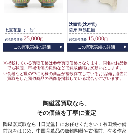
-
沈壽官(沈寿官)
七宝花瓶（一対）
薩摩 翔鶴皿揃
25,000
15,000
円
円
買取
参考価格
買取
参考価格
この買取実績の詳細
この買取実績の詳細
※掲載している買取価格は参考買取価格となります。同名のお品物
でも状態、市場価値の変動などで買取価格は変動いたします。
※食器など世の中に同様の商品が複数存在しているお品物は過去に
買取をした類似商品の画像を掲載している場合がございます。
陶磁器買取なら、
その価値を丁寧に査定
陶磁器買取なら【日晃堂】にお任せください！有田焼や備
前焼をはじめ、中国骨董品の唐物陶器や古備前、有名作家