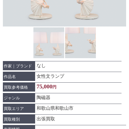
なし
作家｜ブランド
女性文ランプ
作品名
75,000
円
買取参考価格
陶磁器
ジャンル
和歌山県和歌山市
買取エリア
出張買取
買取種別