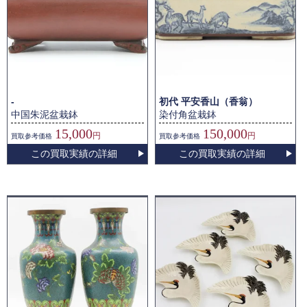
-
初代 平安香山（香翁）
中国朱泥盆栽鉢
染付角盆栽鉢
15,000
150,000
円
円
買取
参考価格
買取
参考価格
この買取実績の詳細
この買取実績の詳細