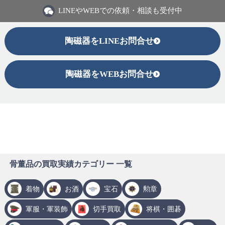
LINEや
WEBでの依頼・相談も受付中
陶磁器をLINEお問合せ
陶磁器をWEBお問合せ
骨董品の買取実績カテゴリー 一覧
着物
お酒
宝石
勲章
軍服・軍装飾
切手買取
将棋・囲碁