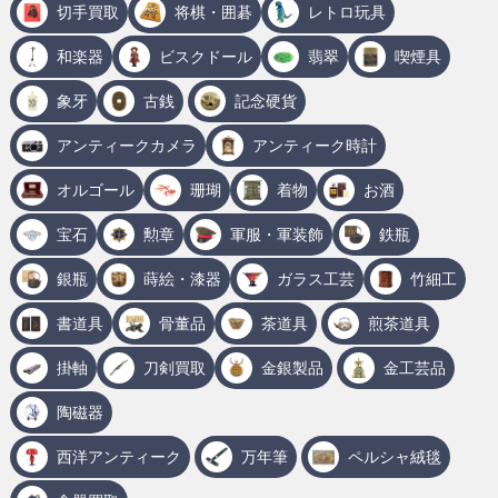
切手買取
将棋・囲碁
レトロ玩具
和楽器
ビスクドール
翡翠
喫煙具
象牙
古銭
記念硬貨
アンティークカメラ
アンティーク時計
オルゴール
珊瑚
着物
お酒
宝石
勲章
軍服・軍装飾
鉄瓶
銀瓶
蒔絵・漆器
ガラス工芸
竹細工
書道具
骨董品
茶道具
煎茶道具
掛軸
刀剣買取
金銀製品
金工芸品
陶磁器
西洋アンティーク
万年筆
ペルシャ絨毯