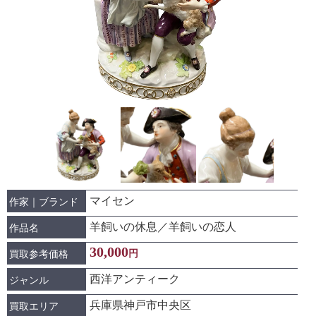
マイセン
作家｜ブランド
羊飼いの休息／羊飼いの恋人
作品名
30,000
円
買取参考価格
西洋アンティーク
ジャンル
兵庫県神戸市中央区
買取エリア