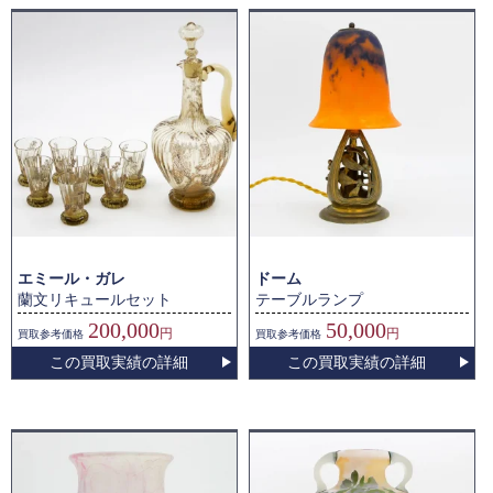
エミール・ガレ
ドーム
蘭文リキュールセット
テーブルランプ
200,000
50,000
円
円
買取
参考価格
買取
参考価格
この買取実績の詳細
この買取実績の詳細