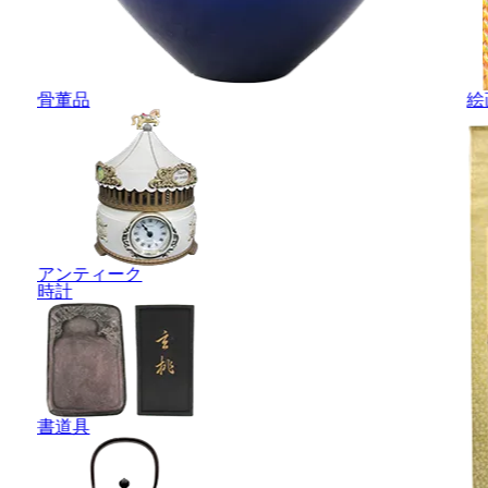
骨董品
絵
アンティーク
時計
書道具