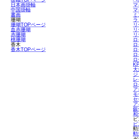
日本画掛軸
マ
中国掛軸
マ
書画
ミ
珊瑚
ラ
珊瑚TOPページ
リ
血赤珊瑚
リ
赤珊瑚
リ
桃珊瑚
ロ
香木
ロ
香木TOPページ
ロ
ロ
ロ
K
大
ジ
レ
ロ
ア
モ
セ
ア
銀
和
ビ
ビ
勲
勲
ガ