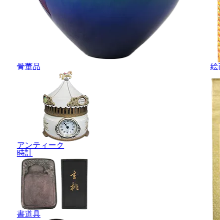
骨董品
絵
アンティーク
時計
書道具