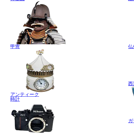
甲冑
仏
西
アンティーク
時計
ガ