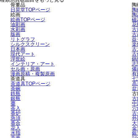
骨董品
陶
日晃堂TOPページ
陶
絵画
陶
絵画TOPページ
磁
油彩画
花
水彩画
古
版画
古
リトグラフ
益
シルクスクリーン
楽
日本画
古
現代アート
古
浮世絵
鍋
インテリア・
アート
志
セル画・原画
備
漫画原稿・
複製原画
有
茶道具
七
茶道具TOPページ
高
茶碗
盆
鉄瓶
古
銀瓶
古
棗
中
茶入
穴
香炉
古
急須
外
香合
大
花入
金
水指
銀
茶釜
記