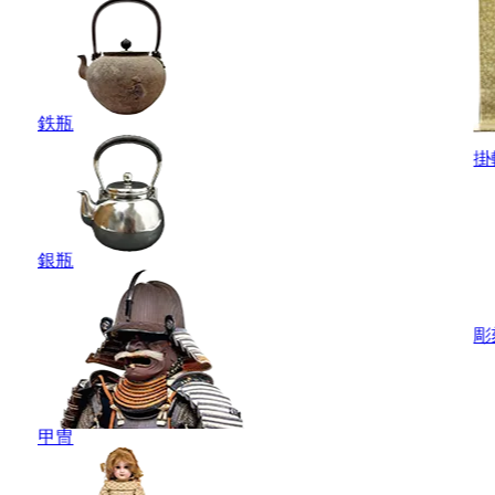
鉄瓶
掛
銀瓶
彫
甲冑