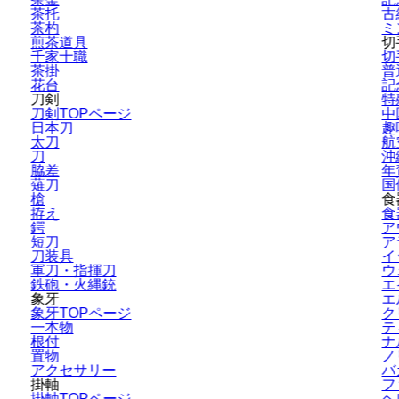
茶托
古
茶杓
ミ
煎茶道具
切
千家十職
切
茶掛
普
花台
記
刀剣
特
刀剣TOPページ
中
日本刀
趣
太刀
航
刀
沖
脇差
年
薙刀
国
槍
食
拵え
食
鍔
ア
短刀
ア
刀装具
イ
軍刀・指揮刀
ウ
鉄砲・火縄銃
エ
象牙
エ
象牙TOPページ
ク
一本物
テ
根付
ナ
置物
ノ
アクセサリー
バ
掛軸
フ
掛軸TOPページ
ヘ