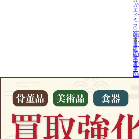
ガ
エ
ド
ミ
ラ
江
薩
書
書
硯
硯
墨
書
筆
印