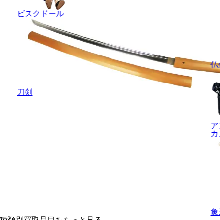
ビスクドール
仏
刀剣
ア
カ
象
種類別買取品目をもっと見る