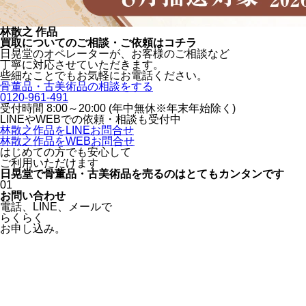
林散之 作品
買取についてのご相談・ご依頼はコチラ
日晃堂のオペレーターが、お客様のご相談など
丁寧に対応させていただきます。
些細なことでもお気軽にお電話ください。
骨董品・古美術品の相談をする
0120-961-491
受付時間 8:00～20:00 (年中無休※年末年始除く)
LINEや
WEBでの依頼・相談も受付中
林散之作品をLINEお問合せ
林散之作品をWEBお問合せ
はじめての方でも安心
して
ご利用いただけます
日晃堂で骨董品・古美術品を
売るのはとても
カンタン
です
01
お問い合わせ
電話、
LINE、
メールで
らくらく
お申し込み。