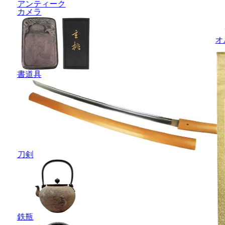
アンティーク
カメラ
オ
書道具
刀剣
鉄瓶