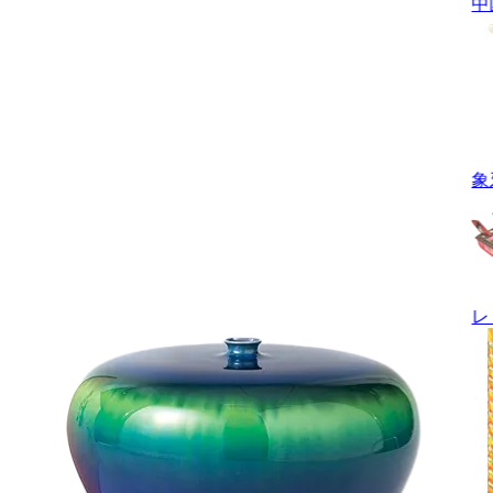
中
象
レ