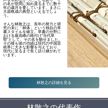
の名が世間に知れ渡るまでに数十
年の歳月を要しています。まさに
大器晩成の典型といえるでしょ
う。
そんな林散之は、長年の努力と研
究の末に「林体」という独自の草
書スタイルを確立。草書の分野に
おける最高峰の格付け“当代草
聖”として、その名を馳せました。
その後も彼の功績は現代の中国芸
術界に大きな影響を与えており、
現代に至るまで長く語り継がれて
います。
林散之の詳細を見る
林散之の代表作