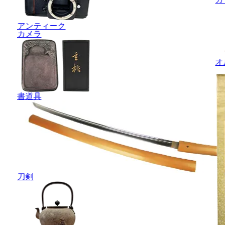
アンティーク
カメラ
オ
書道具
刀剣