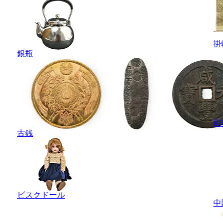
掛
銀瓶
彫
古銭
ビスクドール
中