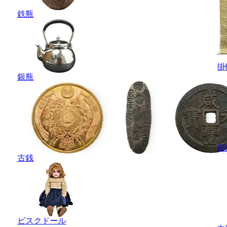
鉄瓶
掛
銀瓶
彫
古銭
ビスクドール