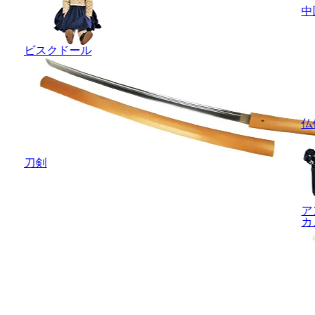
中
ビスクドール
仏
刀剣
ア
カ