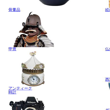
骨董品
絵
甲冑
仏
西
アンティーク
時計
ガ