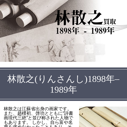
林散之
買取
1898年 - 1989年
林散之(りんさんし)1898年–
1989年
林散之は江蘇省出身の画家です。
また、趙樸初、啓功とともに“詩書
画現代三絶”と並び称された人物で
もあります。 しかし、自ら富や名
声を求めなかったこともあり、そ