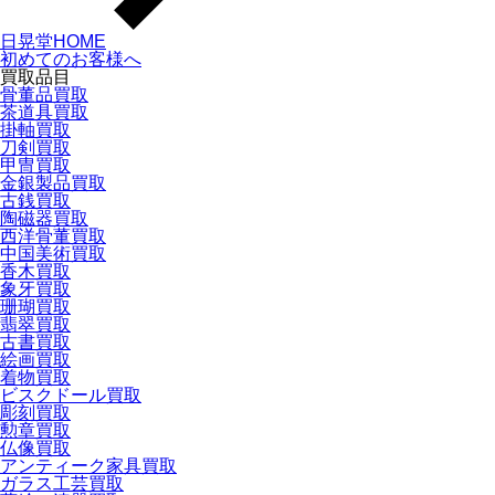
日晃堂HOME
初めてのお客様へ
買取品目
骨董品買取
茶道具買取
掛軸買取
刀剣買取
甲冑買取
金銀製品買取
古銭買取
陶磁器買取
西洋骨董買取
中国美術買取
香木買取
象牙買取
珊瑚買取
翡翠買取
古書買取
絵画買取
着物買取
ビスクドール買取
彫刻買取
勲章買取
仏像買取
アンティーク家具買取
ガラス工芸買取