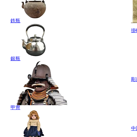
鉄瓶
掛
銀瓶
彫
甲冑
中