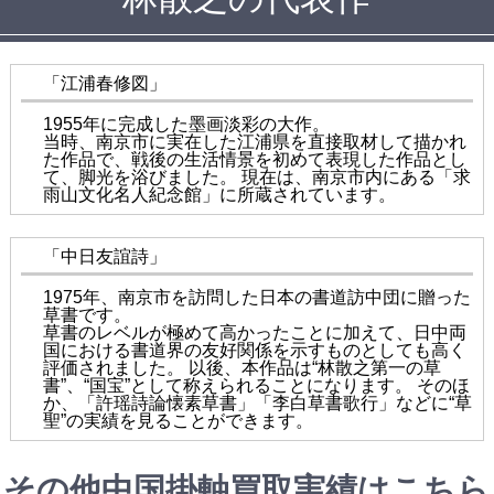
「江浦春修図」
1955年に完成した墨画淡彩の大作。
当時、南京市に実在した江浦県を直接取材して描かれ
た作品で、戦後の生活情景を初めて表現した作品とし
て、脚光を浴びました。 現在は、南京市内にある「求
雨山文化名人紀念館」に所蔵されています。
「中日友誼詩」
1975年、南京市を訪問した日本の書道訪中団に贈った
草書です。
草書のレベルが極めて高かったことに加えて、日中両
国における書道界の友好関係を示すものとしても高く
評価されました。 以後、本作品は“林散之第一の草
書”、“国宝”として称えられることになります。 そのほ
か、「許瑶詩論懐素草書」「李白草書歌行」などに“草
聖”の実績を見ることができます。
その他中国掛軸買取実績はこちら