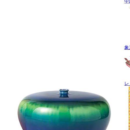
中
象
レ