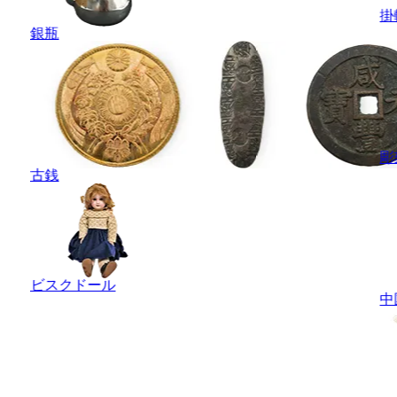
掛
銀瓶
彫
古銭
ビスクドール
中