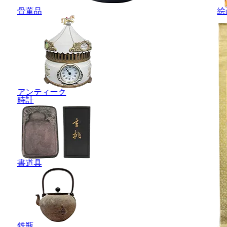
骨董品
絵
アンティーク
時計
書道具
鉄瓶