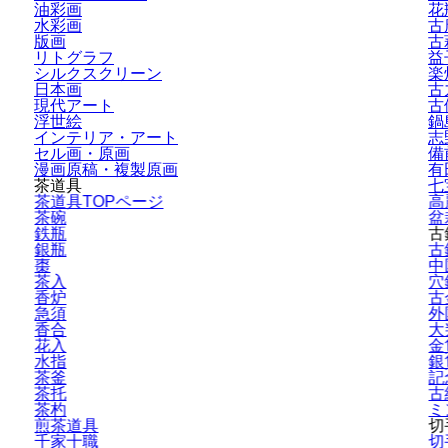
油彩画
花
水彩画
古
版画
古
リトグラフ
益
シルクスクリーン
楽
日本画
古
現代アート
古
浮世絵
鍋
インテリア・
アート
志
セル画・原画
備
漫画原稿・
複製原画
有
茶道具
七
茶道具TOPページ
高
茶碗
盆
鉄瓶
古
銀瓶
古
棗
中
茶入
穴
香炉
古
急須
外
香合
大
花入
金
水指
銀
茶釜
記
茶托
古
茶杓
ミ
煎茶道具
切
千家十職
切