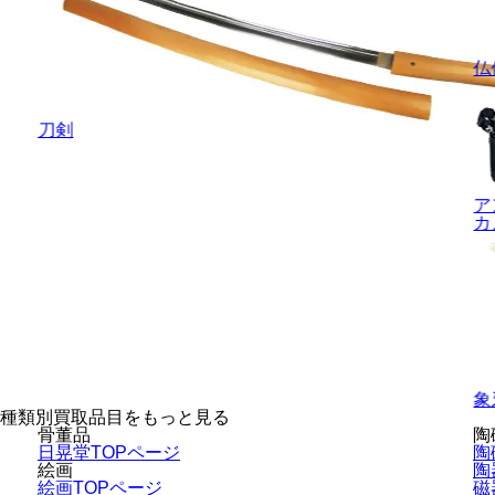
仏
刀剣
ア
カ
象
種類別買取品目をもっと見る
骨董品
陶
日晃堂TOPページ
陶
絵画
陶
絵画TOPページ
磁