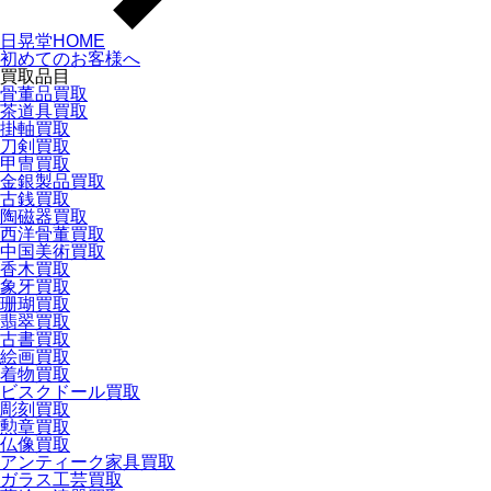
日晃堂HOME
初めてのお客様へ
買取品目
骨董品買取
茶道具買取
掛軸買取
刀剣買取
甲冑買取
金銀製品買取
古銭買取
陶磁器買取
西洋骨董買取
中国美術買取
香木買取
象牙買取
珊瑚買取
翡翠買取
古書買取
絵画買取
着物買取
ビスクドール買取
彫刻買取
勲章買取
仏像買取
アンティーク家具買取
ガラス工芸買取