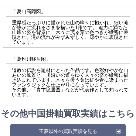
「夏山高隠図」
重厚感たっぷりに描かれた山の峰々に抱かれ、細い滝
が静かに流れるさまを描いた1作です。 迫力に満ちた
山峰の姿を背景に、木々に茂る葉の色づきが緻密に表
現され、滝の流れがみずみずしく、涼やかに表現され
ています。
「葛稚川移居图」
道教の伝説を題材にとった作品です。色彩鮮やかな山
あいの風景と、川沿いの道をゆく人々の姿が緻密に描
き込まれています。木々を覆う葉は紅や青に染まった
ファンタジックな仕上がりになっています。
その他、「青卞隐居图」などが代表作として知られて
います。
その他中国掛軸買取実績はこちら
王蒙以外の買取実績を見る