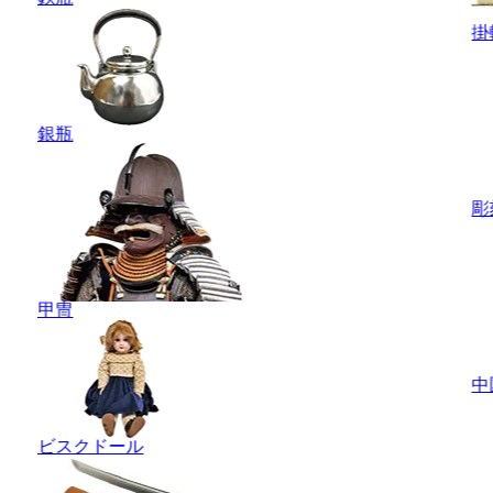
掛
銀瓶
彫
甲冑
中
ビスクドール