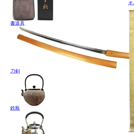
オ
書道具
刀剣
鉄瓶