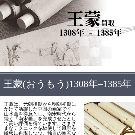
王蒙
買取
1308年 - 1385年
王蒙(おうもう)1308年–1385年
王蒙は、元朝後期から明朝初期に
かけて活躍した中国の画家です。
山水画を得意とし、南宋時代から
続く「南宋画」を完成させたとし
て高い評価を得ています。さまざ
まなテクニックを駆使して風景を
緻密に再現しつつ、独自の幽玄な