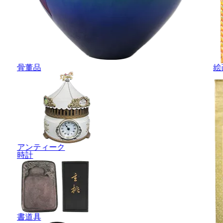
骨董品
絵
アンティーク
時計
書道具