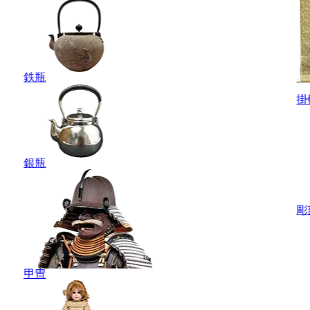
鉄瓶
掛
銀瓶
彫
甲冑