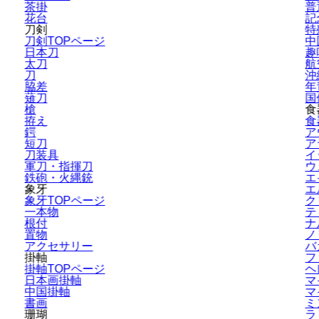
茶掛
普
花台
記
刀剣
特
刀剣TOPページ
中
日本刀
趣
太刀
航
刀
沖
脇差
年
薙刀
国
槍
食
拵え
食
鍔
ア
短刀
ア
刀装具
イ
軍刀・指揮刀
ウ
鉄砲・火縄銃
エ
象牙
エ
象牙TOPページ
ク
一本物
テ
根付
ナ
置物
ノ
アクセサリー
バ
掛軸
フ
掛軸TOPページ
ヘ
日本画掛軸
マ
中国掛軸
マ
書画
ミ
珊瑚
ラ