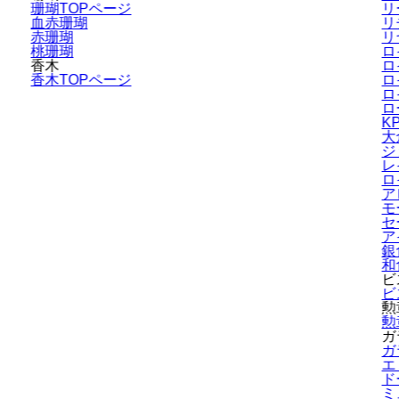
珊瑚TOPページ
リ
血赤珊瑚
リ
赤珊瑚
リ
桃珊瑚
ロ
香木
ロ
香木TOPページ
ロ
ロ
ロ
K
大
ジ
レ
ロ
ア
モ
セ
ア
銀
和
ビ
ビ
勲
勲
ガ
ガ
エ
ド
ミ