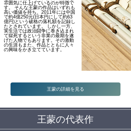
雰囲気に仕上げているのが特徴で
す。 そんな王蒙の作品はいずれも
高い価値を持ち、2011年には中国
で約4億250元(日本円にして約63
億円)という破格の落札額を記録し
たとされています。 しかし一方、
実生活では政治闘争に巻き込まれ
て獄死するという非業の最期を遂
げた人物でもあります。その激動
の生涯もまた、作品とともに人々
の興味をかき立てています。
王蒙の詳細を見る
王蒙の代表作