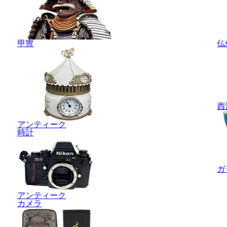
甲冑
仏
西
アンティーク
時計
ガ
アンティーク
カメラ