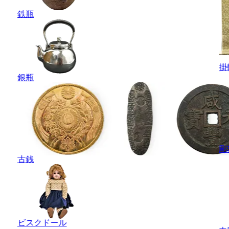
鉄瓶
掛
銀瓶
彫
古銭
ビスクドール