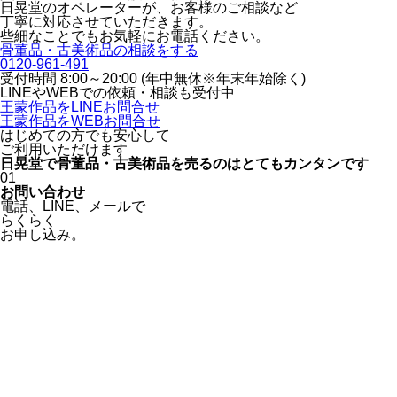
日晃堂のオペレーターが、お客様のご相談など
丁寧に対応させていただきます。
些細なことでもお気軽にお電話ください。
骨董品・古美術品の相談をする
0120-961-491
受付時間 8:00～20:00 (年中無休※年末年始除く)
LINEや
WEBでの依頼・相談も受付中
王蒙作品をLINEお問合せ
王蒙作品をWEBお問合せ
はじめての方でも安心
して
ご利用いただけます
日晃堂で骨董品・古美術品を
売るのはとても
カンタン
です
01
お問い合わせ
電話、
LINE、
メールで
らくらく
お申し込み。