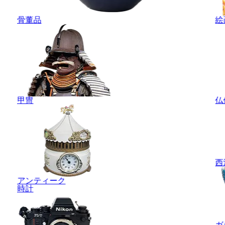
骨董品
絵
甲冑
仏
西
アンティーク
時計
ガ