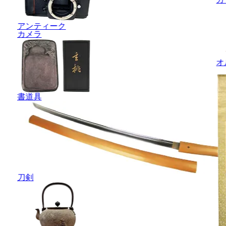
アンティーク
カメラ
オ
書道具
刀剣