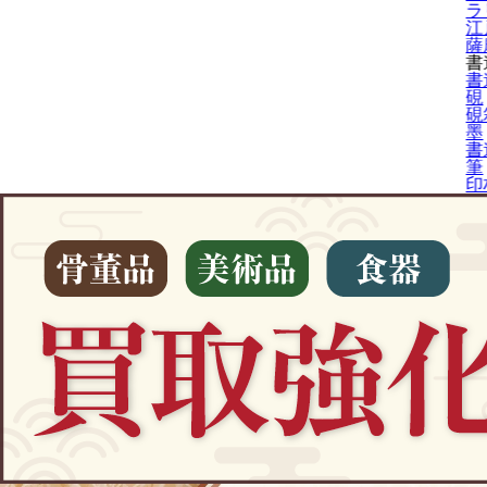
ラ
江
薩
書
書
硯
硯
墨
書
筆
印