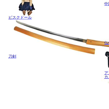
中
ビスクドール
仏
刀剣
ア
カ