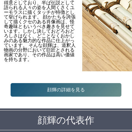
得意としており、半ば伝説として
語られる人々の姿を人間くさくユ
ーモラスに描くタッチが特徴とし
て挙げられます。 顔かたちを誇張
して描くクセのある肖像画は、怪
奇趣味ともいうべき趣きを見せて
います。しかし決しておどろおど
ろしさはなく、どことなくおかし
みのある魅力的な作品に仕上がっ
ています。 そんな顔輝は、道釈人
物画の分野において巨匠とされる
画家であり、その作品は高い価値
を持ちます。
顔輝の詳細を見る
顔輝の代表作