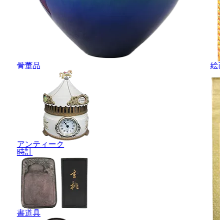
骨董品
絵
アンティーク
時計
書道具