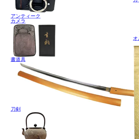
アンティーク
カメラ
オ
書道具
刀剣