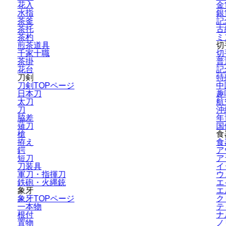
花入
金
水指
銀
茶釜
記
茶托
古
茶杓
ミ
煎茶道具
切
千家十職
切
茶掛
普
花台
記
刀剣
特
刀剣TOPページ
中
日本刀
趣
太刀
航
刀
沖
脇差
年
薙刀
国
槍
食
拵え
食
鍔
ア
短刀
ア
刀装具
イ
軍刀・指揮刀
ウ
鉄砲・火縄銃
エ
象牙
エ
象牙TOPページ
ク
一本物
テ
根付
ナ
置物
ノ