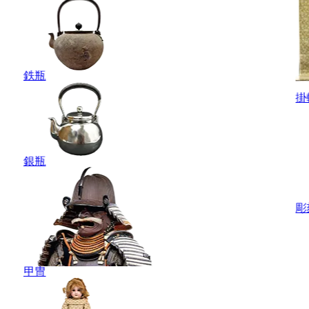
鉄瓶
掛
銀瓶
彫
甲冑