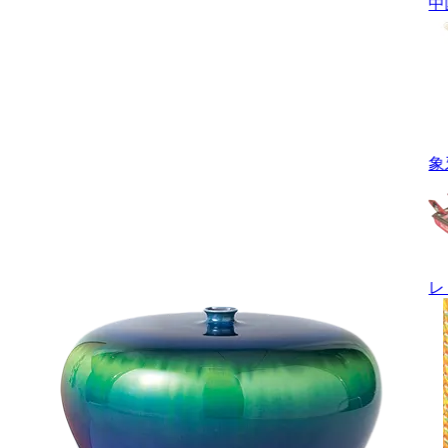
中
象
レ