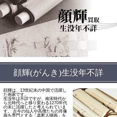
顔輝
買取
生没年不詳
顔輝(がんき)生没年不詳
顔輝は、13世紀末の中国で活躍し
た画家です。
生没年は不詳ですが、南宋時代か
ら元時代へと移り変わる1270年代
の末に活躍したと考えられていま
す。 古今の仙人や高僧たちの肖像
画を専門とする「道釈人物画」を