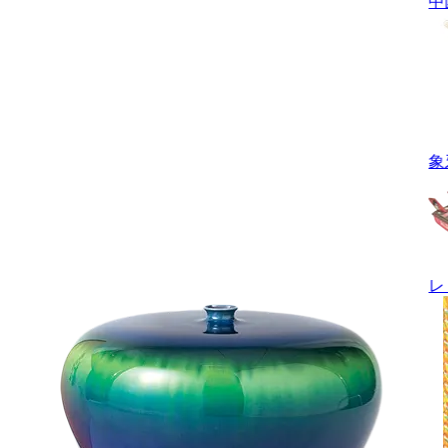
中
象
レ