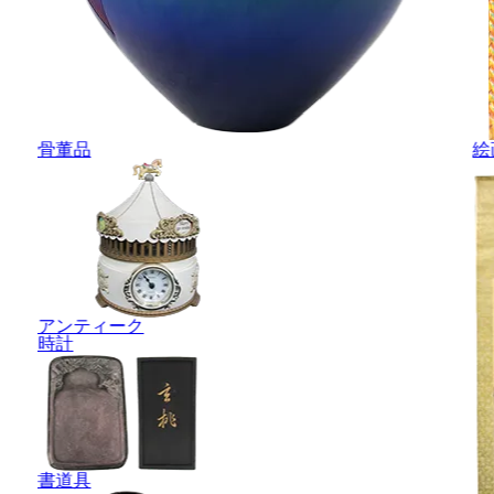
骨董品
絵
アンティーク
時計
書道具