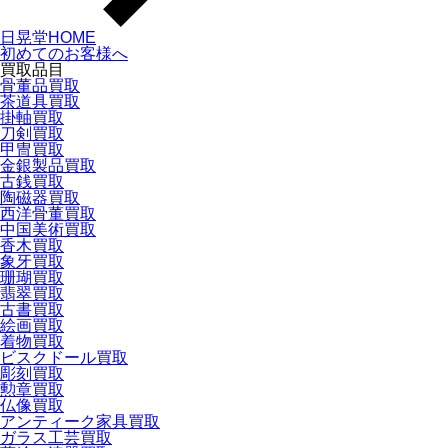
日晃堂HOME
初めてのお客様へ
買取品目
骨董品買取
茶道具買取
掛軸買取
刀剣買取
甲冑買取
金銀製品買取
古銭買取
陶磁器買取
西洋骨董買取
中国美術買取
香木買取
象牙買取
珊瑚買取
翡翠買取
古書買取
絵画買取
着物買取
ビスクドール買取
彫刻買取
勲章買取
仏像買取
アンティーク家具買取
ガラス工芸買取