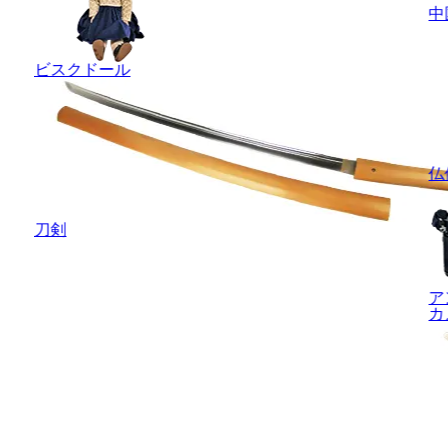
中
ビスクドール
仏
刀剣
ア
カ