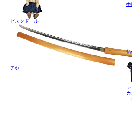
中
ビスクドール
仏
刀剣
ア
カ