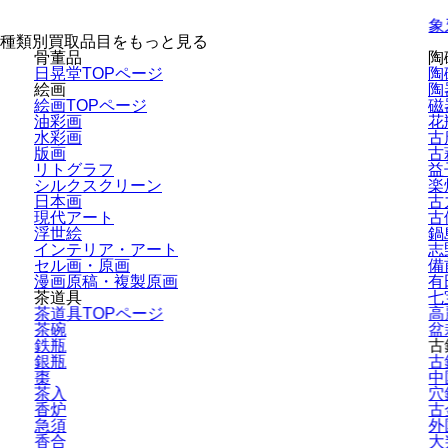
象
種類別買取品目をもっと見る
骨董品
陶
日晃堂TOPページ
陶
絵画
陶
絵画TOPページ
磁
油彩画
花
水彩画
古
版画
古
リトグラフ
益
シルクスクリーン
楽
日本画
古
現代アート
古
浮世絵
鍋
インテリア・
アート
志
セル画・原画
備
漫画原稿・
複製原画
有
茶道具
七
茶道具TOPページ
高
茶碗
盆
鉄瓶
古
銀瓶
古
棗
中
茶入
穴
香炉
古
急須
外
香合
大