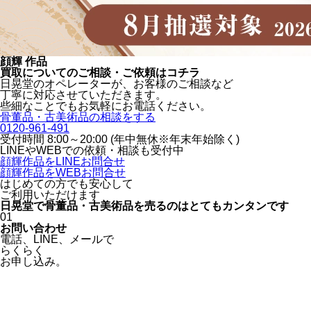
顔輝 作品
買取についてのご相談・ご依頼はコチラ
日晃堂のオペレーターが、お客様のご相談など
丁寧に対応させていただきます。
些細なことでもお気軽にお電話ください。
骨董品・古美術品の相談をする
0120-961-491
受付時間 8:00～20:00 (年中無休※年末年始除く)
LINEや
WEBでの依頼・相談も受付中
顔輝作品をLINEお問合せ
顔輝作品をWEBお問合せ
はじめての方でも安心
して
ご利用いただけます
日晃堂で骨董品・古美術品を
売るのはとても
カンタン
です
01
お問い合わせ
電話、
LINE、
メールで
らくらく
お申し込み。