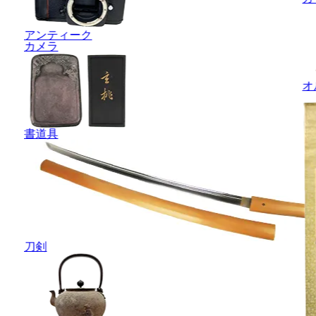
アンティーク
カメラ
オ
書道具
刀剣