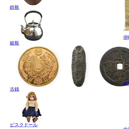
鉄瓶
掛
銀瓶
彫
古銭
ビスクドール