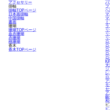
アクセサリー
バ
掛軸
フ
掛軸TOPページ
ヘ
日本画掛軸
マ
中国掛軸
マ
書画
ミ
珊瑚
ラ
珊瑚TOPページ
リ
血赤珊瑚
リ
赤珊瑚
リ
桃珊瑚
ロ
香木
ロ
香木TOPページ
ロ
ロ
ロ
K
大
ジ
レ
ロ
ア
モ
セ
ア
銀
和
ビ
ビ