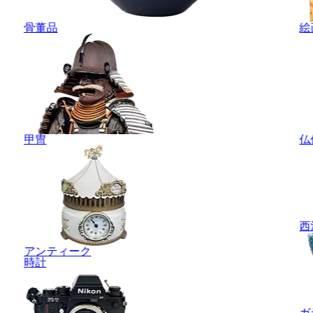
骨董品
絵
甲冑
仏
西
アンティーク
時計
ガ