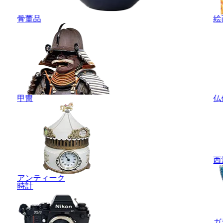
骨董品
絵
甲冑
仏
西
アンティーク
時計
ガ