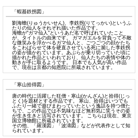
「蝦蟇鉄拐図」
劉海蟾(りゅうかいせん)、李鉄拐(りてっかい)というふ
たりの仙人をそれぞれ描いた作品です。
海蟾が“ガマ仙人”というあだ名で呼ばれていたこと
が、タイトルの由来です。 ガマガエルを背負って不敵
な微笑みを浮かべるガマ仙人と、ごつごつの顔かたち
をこわばらせて体を硬直させている死に瀕した李鉄拐
の姿が描かれています。あぶらが乗り切っていた頃に
描かれた作品といわれており、仙人たちの表情や体の
動きが手に取るようです。 日本でも人気が高い作品
で、現在は京都の知恩院に所蔵されています。
「寒山拾得図」
唐の時代に活躍した狂僧・寒山(かんざん)と拾得(じっ
とく)を題材とする作品です。 寒山、拾得はいつでも
ふたり一緒で遊びまわっていたという逸話を持つ僧た
ちで、この作品では不気味なほど無邪気に笑うその姿
が生き生きと活写されています。 こちらは現在、東京
国立博物館に所蔵されています。
その他、「羅漢図」「波濤図」などが代表作として知
られています。