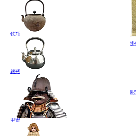
鉄瓶
掛
銀瓶
彫
甲冑