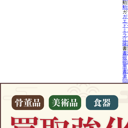
勲
勲
ガ
ガ
エ
ド
ミ
ラ
江
薩
書
書
硯
硯
墨
書
筆
印