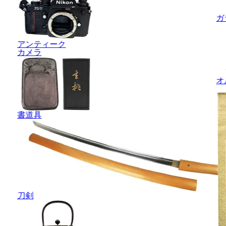
ガ
アンティーク
カメラ
オ
書道具
刀剣