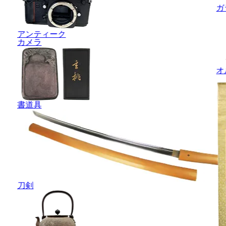
ガ
アンティーク
カメラ
オ
書道具
刀剣