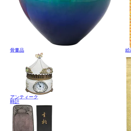
骨董品
絵
アンティーク
時計