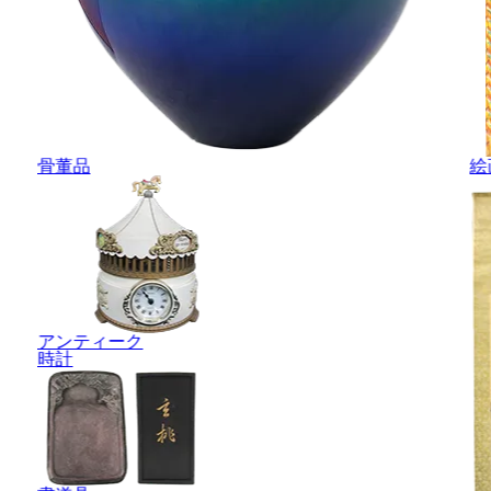
骨董品
絵
アンティーク
時計