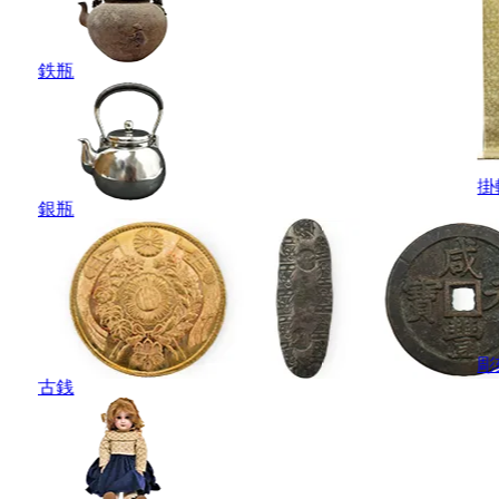
鉄瓶
掛
銀瓶
彫
古銭