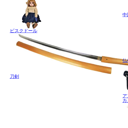
中
ビスクドール
仏
刀剣
ア
カ