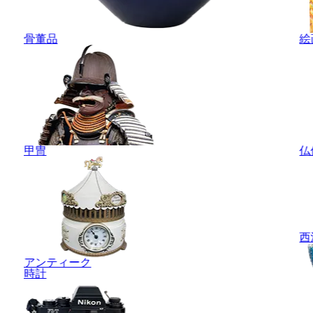
骨董品
絵
甲冑
仏
西
アンティーク
時計