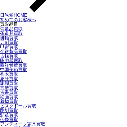
日晃堂HOME
初めてのお客様へ
買取品目
骨董品買取
茶道具買取
掛軸買取
刀剣買取
甲冑買取
金銀製品買取
古銭買取
陶磁器買取
西洋骨董買取
中国美術買取
香木買取
象牙買取
珊瑚買取
翡翠買取
古書買取
絵画買取
着物買取
ビスクドール買取
彫刻買取
勲章買取
仏像買取
アンティーク家具買取