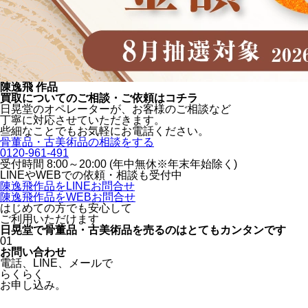
陳逸飛 作品
買取についてのご相談・ご依頼はコチラ
日晃堂のオペレーターが、お客様のご相談など
丁寧に対応させていただきます。
些細なことでもお気軽にお電話ください。
骨董品・古美術品の相談をする
0120-961-491
受付時間 8:00～20:00 (年中無休※年末年始除く)
LINEや
WEBでの依頼・相談も受付中
陳逸飛作品をLINEお問合せ
陳逸飛作品をWEBお問合せ
はじめての方でも安心
して
ご利用いただけます
日晃堂で骨董品・古美術品を
売るのはとても
カンタン
です
01
お問い合わせ
電話、
LINE、
メールで
らくらく
お申し込み。