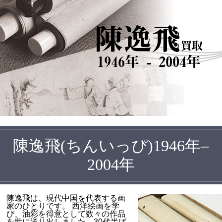
陳逸飛
買取
1946年 - 2004年
陳逸飛(ちんいっぴ)1946年–
2004年
陳逸飛は、現代中国を代表する画
家のひとりです。 西洋絵画を学
び、油彩を得意として数々の作品
を世に送り出しました。30代半ば