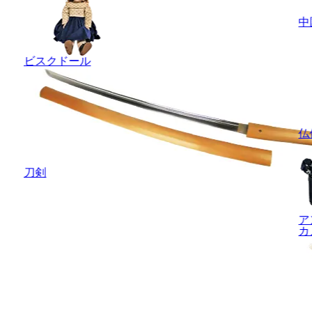
中
ビスクドール
仏
刀剣
ア
カ