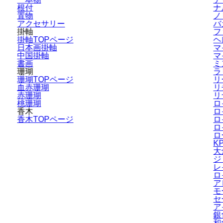
根付
ナ
置物
ノ
アクセサリー
バ
掛軸
フ
掛軸TOPページ
ヘ
日本画掛軸
マ
中国掛軸
マ
書画
ミ
珊瑚
ラ
珊瑚TOPページ
リ
血赤珊瑚
リ
赤珊瑚
リ
桃珊瑚
ロ
香木
ロ
香木TOPページ
ロ
ロ
ロ
K
大
ジ
レ
ロ
ア
モ
セ
ア
銀
和