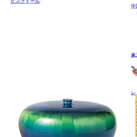
ビスクドール
中
象
レ