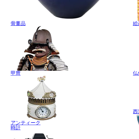
骨董品
絵
甲冑
仏
西
アンティーク
時計