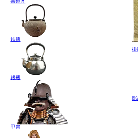
書道具
鉄瓶
掛
銀瓶
彫
甲冑