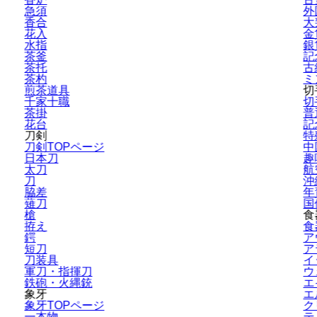
急須
外
香合
大
花入
金
水指
銀
茶釜
記
茶托
古
茶杓
ミ
煎茶道具
切
千家十職
切
茶掛
普
花台
記
刀剣
特
刀剣TOPページ
中
日本刀
趣
太刀
航
刀
沖
脇差
年
薙刀
国
槍
食
拵え
食
鍔
ア
短刀
ア
刀装具
イ
軍刀・指揮刀
ウ
鉄砲・火縄銃
エ
象牙
エ
象牙TOPページ
ク
一本物
テ