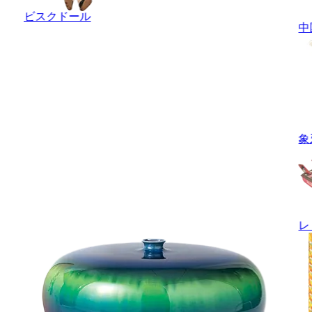
ビスクドール
中
象
レ