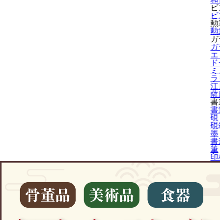
ビ
ビ
勲
勲
ガ
ガ
エ
ド
ミ
ラ
江
薩
書
書
硯
硯
墨
書
筆
印