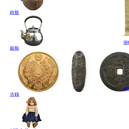
鉄瓶
掛
銀瓶
彫
古銭