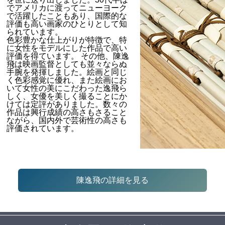
でアメリカに渡ってニューヨーク
で活躍したこともあり、国際的な
評価も高い画家のひとりとして知
られています。
色彩豊かな仕上がりが特徴で、特
に女性をモデルにした作品で高い
評価を得ています。 その他、陳逸
飛は映画監督としても並々ならぬ
手腕を発揮しました。絵画と同じ
く色彩感覚に優れ、また絵画にお
いて女性の美にこだわった逸飛ら
しく、女優を美しく撮ることにか
けては定評がありました。数々の
作品は興行成績の高さもさること
ながら、国内外で芸術性の高さも
評価されています。
陳逸飛の詳細を見る