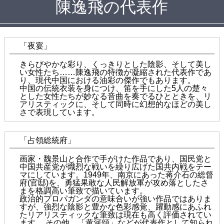
陳逸飛の代表作
「夜宴」
きらびやかな彩り、くっきりとした陰影、そして美し
い女性たち……陳逸飛の特徴が凝縮された代表作であ
り、現代中国における油彩の傑作でもあります。
中国の伝統衣装を身につけ、笛を手にした5人の楚々
とした女性たちが妙なる音曲を奏でるひとときを、リ
アリスティックに、そして同時に幻想的なほどの美し
さで表現しています。
「占領総統府」
画家・魏景山と合作で手がけた作品であり、国民党と
中国共産党が熾烈な戦いを繰り広げた国共内戦をテー
マにしています。1949年、南京にあった蒋介石の総督
府(官邸)を、勇猛果敢な人民解放軍が攻め落としたさ
まを格調高い筆致で描いています。
政治的プロパガンダの意味合いが強い作品ではありま
すが、強烈な陰影と豊かな色彩感覚、躍動感にあふれ
たリアリスティックな筆致は現在も高く評価されてい
ます。 その他、「黄河頌」などが代表作として知られ