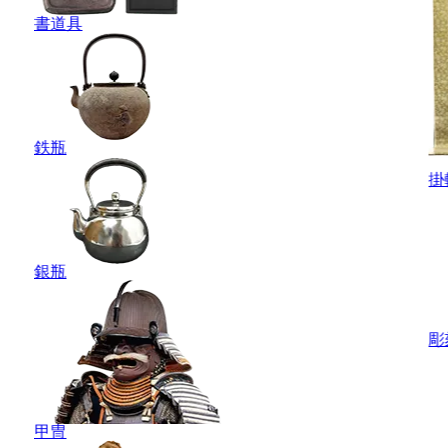
書道具
鉄瓶
掛
銀瓶
彫
甲冑