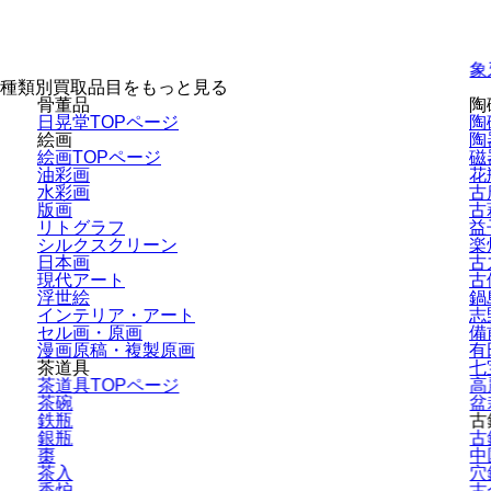
象
種類別買取品目をもっと見る
骨董品
陶
日晃堂TOPページ
陶
絵画
陶
絵画TOPページ
磁
油彩画
花
水彩画
古
版画
古
リトグラフ
益
シルクスクリーン
楽
日本画
古
現代アート
古
浮世絵
鍋
インテリア・
アート
志
セル画・原画
備
漫画原稿・
複製原画
有
茶道具
七
茶道具TOPページ
高
茶碗
盆
鉄瓶
古
銀瓶
古
棗
中
茶入
穴
香炉
古